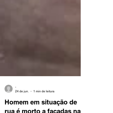
-
24 de jun.
1 min de leitura