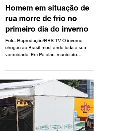
-
23 de jun.
1 min de leitura
Homem em situação de
rua morre de frio no
primeiro dia do inverno
Foto: Reprodução/RBS TV O inverno
chegou ao Brasil mostrando toda a sua
voracidade. Em Pelotas, município
localizado na região Sul do Rio Grande do
Sul, o domingo, 21, teve temperatura mínima
de 1,6°C, segundo o Instituto Nacional de
Meteorologia. Nestas condições climáticas, o
corpo humano precisa de cuidados para
manter os 36,5°C. Se a temperatura corporal