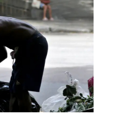
abertura de um novo Processo Seletivo
Simplificado (PSS) para a contratação
temporária de profissionais que atuarão nas
operações do 12º Censo Agropecuário,
Florestal e Aquícola e no levantamento da
População em Situação de Rua. Em
Sergipe, ao todo, são oferecidas 30 vagas
em diferentes áreas, conforme previsto no
Edital nº 02/2026. Para este PSS, as
inscrições começam às 10h do dia 17 de j