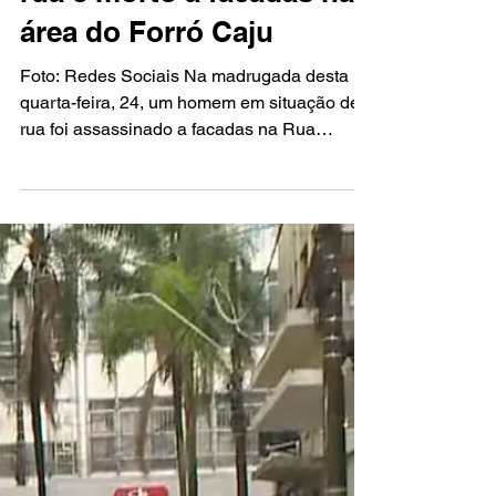
Homem em situação de
rua é morto a facadas na
área do Forró Caju
Foto: Redes Sociais Na madrugada desta
quarta-feira, 24, um homem em situação de
rua foi assassinado a facadas na Rua
Apulcro Mota, no Centro de Aracaju. O crime
aconteceu em frente à caixa d’água dos
Mercados Centrais, onde era realizada a
quinta noite do Forró Caju. A Polícia Militar
do Estado de Sergipe informou que a vítima
foi golpeada por um suspeito desconhecido.
Ela chegou a ser atendida por uma equipe
do Serviço de Atendimento Móvel de
Urgência de Sergipe (Samu) e, p