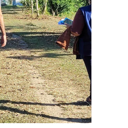
por causa do El Niño, ou Super El Niño. As
previsões são de temperaturas mais altas,
poucas chuvas e risco de seca severa, além
de queimadas nas regiões Norte e Nordeste
do Brasil. Por outro lado, no Sul, é esperado
um aumento das chuvas int