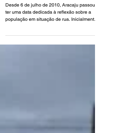
de rua?
Desde 6 de julho de 2010, Aracaju passou a
ter uma data dedicada à reflexão sobre a
população em situação de rua. Inicialmente
instituída como Dia do Morador de Rua e,
posteriormente, renomeada para Dia de Luta
pela População em Situação de Rua, o
marco foi incluído no calendário oficial do
município. A lei também estimulava a doação
de alimentos, utensílios e a realização de
parcerias com a iniciativa privada para
arrecadar roupas, cobertores, brinquedos,
itens de higiene pe