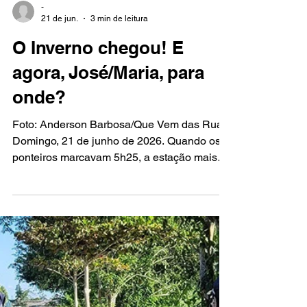
-
21 de jun.
3 min de leitura
O Inverno chegou! E
agora, José/Maria, para
onde?
Foto: Anderson Barbosa/Que Vem das Ruas
Domingo, 21 de junho de 2026. Quando os
ponteiros marcavam 5h25, a estação mais
fria do ano chegava ao Hemisfério Sul do
planeta Terra. Um inverno um tanto
contraditório, segundo os meteorologistas,