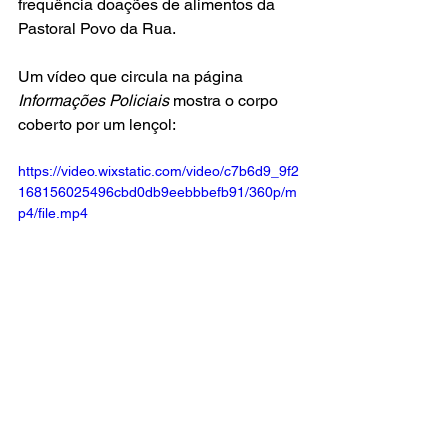
frequência doações de alimentos da 
Pastoral Povo da Rua. 
Um vídeo que circula na página 
Informações Policiais
 mostra o corpo 
coberto por um lençol:
https://video.wixstatic.com/video/c7b6d9_9f2
168156025496cbd0db9eebbbefb91/360p/m
p4/file.mp4