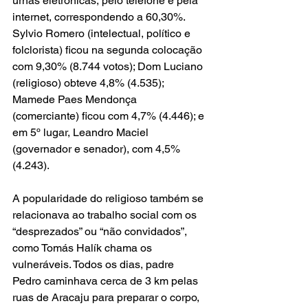
urnas eletrônicas, pelo telefone e pela 
internet, correspondendo a 60,30%. 
Sylvio Romero (intelectual, político e 
folclorista) ficou na segunda colocação 
com 9,30% (8.744 votos); Dom Luciano 
(religioso) obteve 4,8% (4.535); 
Mamede Paes Mendonça 
(comerciante) ficou com 4,7% (4.446); e 
em 5º lugar, Leandro Maciel 
(governador e senador), com 4,5% 
(4.243).
A popularidade do religioso também se 
relacionava ao trabalho social com os 
“desprezados” ou “não convidados”, 
como Tomás Halík chama os 
vulneráveis. Todos os dias, padre 
Pedro caminhava cerca de 3 km pelas 
ruas de Aracaju para preparar o corpo, 