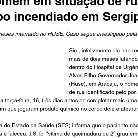
omem em situação de ru
po incendiado em Sergi
e 5 estrelas.
meses internado no HUSE. Caso segue investigado pela p
Sim, infelizmente ele não re
mais de dois meses lutando 
dentro do Hospital de Urgên
Alves Filho Governador João
(Huse), em Aracaju, o hom
de rua identificado pelo por 
a terça-feira, 16, três dias antes de completar mais uma 
m que jogaram produto químico no corpo dele e atearam
ia de Estado da Saúde (SES) informa que o paciente não 
 e faleceu. J.S. foi "vítima de queimadura de 2º grau em 