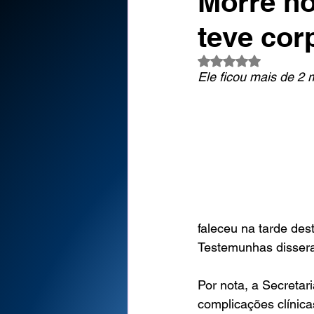
Morre h
teve cor
Avaliado com NaN d
Ele ficou mais de 2 
faleceu na tarde dest
Testemunhas dissera
Por nota, a Secretar
complicações clínicas