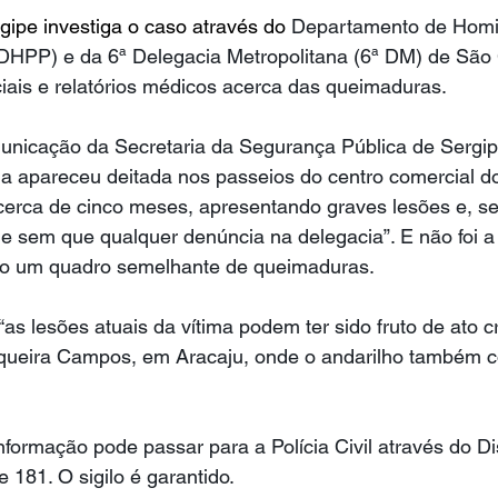
rgipe investiga o caso através do 
Departamento de Homic
DHPP) e da 6ª Delegacia Metropolitana (6ª DM) de São C
iais e relatórios médicos acerca das queimaduras.
unicação da Secretaria da Segurança Pública de Sergi
ima apareceu deitada nos passeios do centro comercial d
rca de cinco meses, apresentando graves lesões e, s
 sem que qualquer denúncia na delegacia”. E não foi a 
do um quadro semelhante de queimaduras.
as lesões atuais da vítima podem ter sido fruto de ato c
Siqueira Campos, em Aracaju, onde o andarilho também 
formação pode passar para a Polícia Civil através do D
 181. O sigilo é garantido.