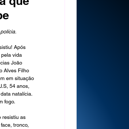
a que
pe
olícia.
sistiu! Após 
pela vida 
cias João 
 Alves Filho 
em em situação 
J.S, 54 anos, 
data natalícia. 
 fogo. 
resistiu as 
face, tronco, 