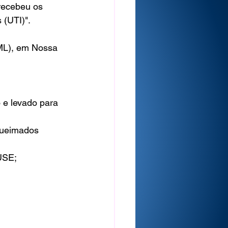
recebeu os 
(UTI)". 
IML), em Nossa 
 e levado para 
Queimados 
HUSE;