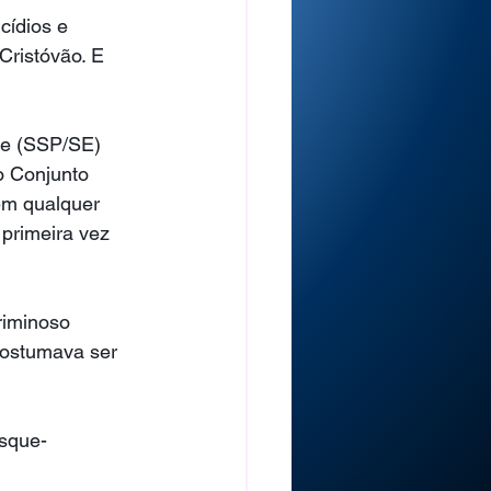
ídios e 
ristóvão. E 
pe (SSP/SE) 
o Conjunto 
em qualquer 
primeira vez 
riminoso 
costumava ser 
isque-