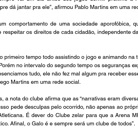
e dá jantar pra ele”, afirmou Pablo Martins em uma red
 um comportamento de uma sociedade aporofóbica, q
respeitar os direitos de cada cidadão, independente da
 o primeiro tempo todo assistindo o jogo e animando na 
 Porém no intervalo do segundo tempo os seguranças ex
esenciamos tudo, ele não fez mal algum pra receber esse
iego Martins em uma rede social.
 a nota do clube afirma que as “narrativas eram divers
 isso pede desculpas pelo ocorrido, não apenas ao própri
tleticana. É dever do Clube zelar para que a Arena M
o. Afinal, o Galo é e sempre será um clube de todos”.