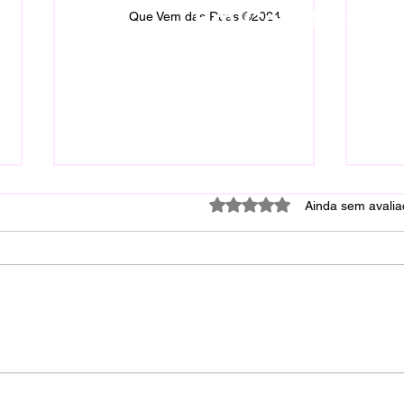
Em Construção.
Que Vem das Ruas ©2024
Avaliado com 0 de 5 estrel
Ainda sem avali
Homem em situação de rua
Hom
é morto a facadas na área
morr
do Forró Caju
dia 