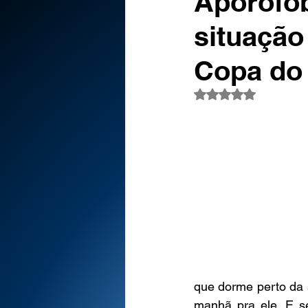
Aporofob
situação
Copa do 
Avaliado com NaN d
que dorme perto da 
manhã pra ele. E s