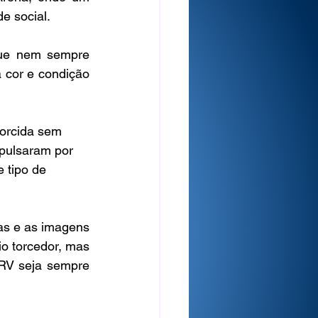
e social.
ue nem sempre 
 cor e condição 
torcida sem 
pulsaram por 
 tipo de 
as e as imagens 
o torcedor, mas 
RV seja sempre 