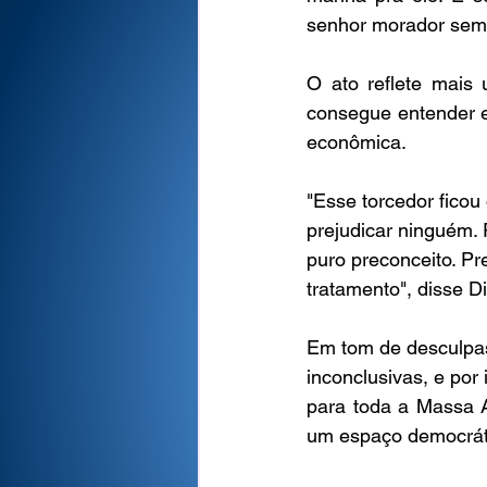
senhor morador sempr
O ato reflete mais
consegue entender e 
econômica.
"Esse torcedor ficou
prejudicar ninguém.
puro preconceito. Pr
tratamento", disse D
Em tom de desculpas,
inconclusivas, e por
para toda a Massa A
um espaço democrátic