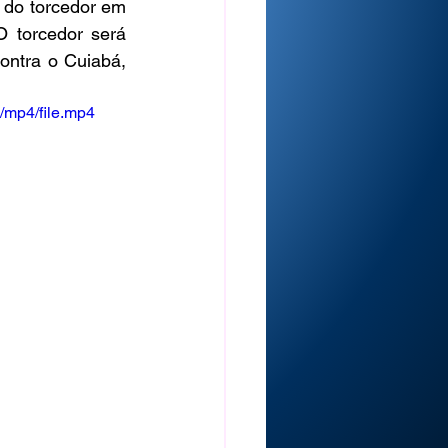
 do torcedor em 
 torcedor será 
ntra o Cuiabá, 
/mp4/file.mp4