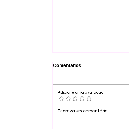
Comentários
Adicione uma avaliação
Aracaju: quais leis
Escreva um comentário
municipais tratam da
população em situação de
rua?