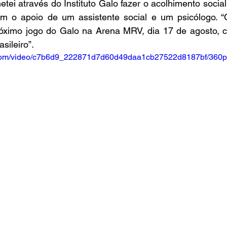
ei através do Instituto Galo fazer o acolhimento social
om o apoio de um assistente social e um psicólogo. “O
óximo jogo do Galo na Arena MRV, dia 17 de agosto, co
sileiro”.
ic.com/video/c7b6d9_222871d7d60d49daa1cb27522d8187bf/360p