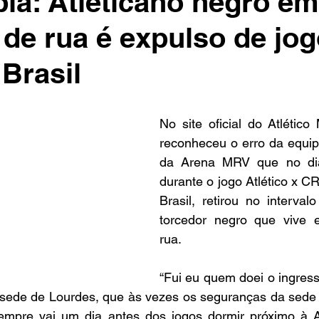
ia: Atleticano negro em
 de rua é expulso de jo
Brasil
e 5 estrelas.
No site oficial do Atlético 
reconheceu o erro da equip
da Arena MRV que no dia
durante o jogo Atlético x C
Brasil, retirou no interval
torcedor negro que vive 
rua.
“Fui eu quem doei o ingresso
sede de Lourdes, que às vezes os seguranças da sede a
empre vai um dia antes dos jogos dormir próximo à 