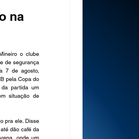
go na
Mineiro o clube 
e de segurança 
 7 de agosto, 
RB
pela Copa do 
o da partida um 
em situação de 
 pra ele. Disse 
té dão café da 
Arena, onde um 