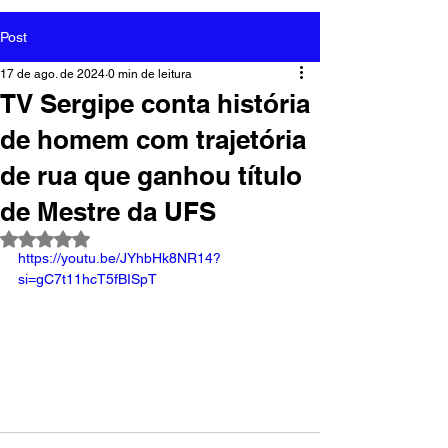
Post
17 de ago. de 2024
0 min de leitura
TV Sergipe conta história
de homem com trajetória
de rua que ganhou título
de Mestre da UFS
Avaliado com NaN de 5 estrelas.
https://youtu.be/JYhbHk8NR14?
si=gC7t11hcT5fBISpT