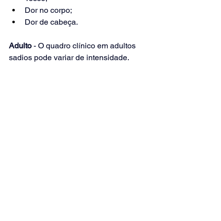
Dor no corpo;
Dor de cabeça.
Adulto 
- O quadro clínico em adultos 
sadios pode variar de intensidade.
Criança
 - A temperatura pode atingir 
níveis mais altos, sendo comum o 
achado de aumento dos linfonodos 
cervicais e também podem fazer parte 
os quadros de bronquite ou 
bronquiolite, além de sintomas 
gastrointestinais.
Idoso
 - quase sempre se apresentam 
febris, às vezes, sem outros sintomas, 
mas em geral, a temperatura não 
atinge níveis tão altos.