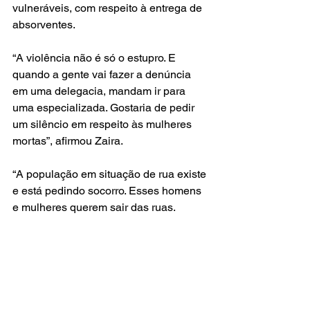
vulneráveis, com respeito à entrega de 
absorventes.
“A violência não é só o estupro. E 
quando a gente vai fazer a denúncia 
em uma delegacia, mandam ir para 
uma especializada. Gostaria de pedir 
um silêncio em respeito às mulheres 
mortas”, afirmou Zaira.
“A população em situação de rua existe 
e está pedindo socorro. Esses homens 
e mulheres querem sair das ruas. 
Vocês que estão sentados nessas 
cadeiras, seria bom ir às ruas e ouvir 
as nossas dores. Foi a necessidade 
que me levou às ruas”, cobrou Simone 
da Silva Gonçalves, há mais de 15 
anos em situação de vulnerabilidade.