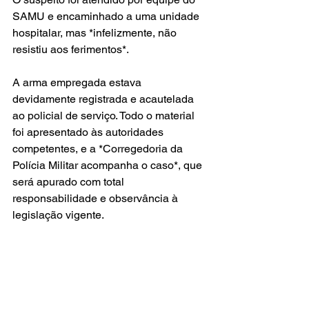
SAMU e encaminhado a uma unidade 
hospitalar, mas *infelizmente, não 
resistiu aos ferimentos*.
A arma empregada estava 
devidamente registrada e acautelada 
ao policial de serviço. Todo o material 
foi apresentado às autoridades 
competentes, e a *Corregedoria da 
Polícia Militar acompanha o caso*, que 
será apurado com total 
responsabilidade e observância à 
legislação vigente.
A *Polícia Militar reafirma seu 
compromisso com a legalidade, com a 
proteção dos seus profissionais e com 
a preservação da ordem pública e do 