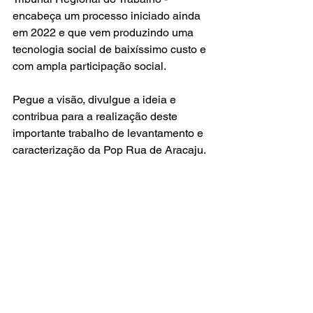
encabeça um processo iniciado ainda 
em 2022 e que vem produzindo uma 
tecnologia social de baixíssimo custo e 
com ampla participação social. 
Pegue a visão, divulgue a ideia e 
contribua para a realização deste 
importante trabalho de levantamento e 
caracterização da Pop Rua de Aracaju.
O CENSO POP Rua vem aí..."
https://www.instagram.com/p/C_EW8ow
S45q/?
igsh=MW5hZ3ljcHZ4N2QyOQ==