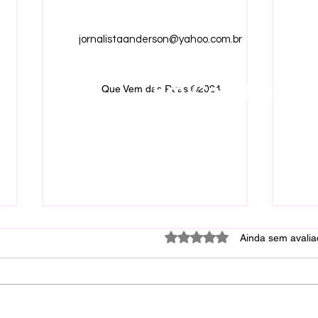
jornalistaanderson@yahoo.com.br
Em Construção.
Que Vem das Ruas ©2024
Avaliado com 0 de 5 estrel
Ainda sem avali