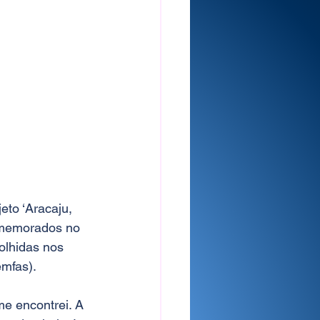
eto ‘Aracaju, 
omemorados no 
olhidas nos 
emfas).
e encontrei. A 