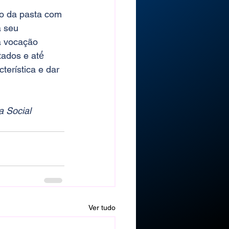
so da pasta com 
 seu 
a vocação 
dos e até́ 
erística e dar 
a Social 
Ver tudo