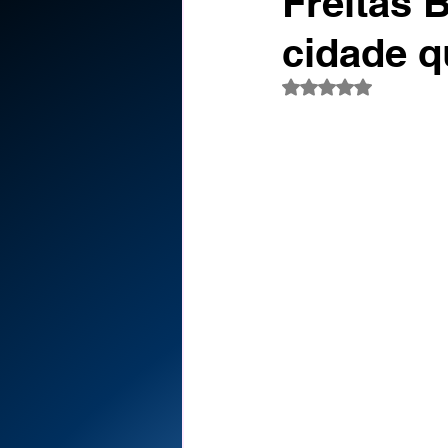
Freitas B
cidade q
Avaliado com NaN d