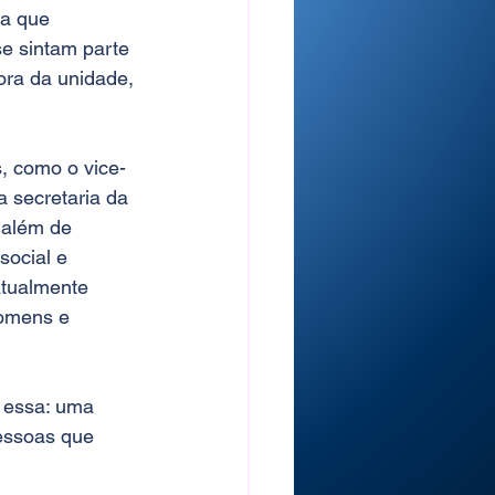
ra que 
e sintam parte 
ora da unidade, 
, como o vice-
a secretaria da 
além de 
social e 
atualmente 
omens e 
 essa: uma 
essoas que 