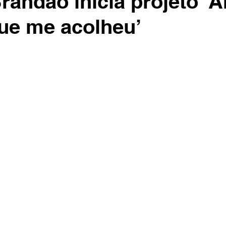
randão inicia projeto ‘A
ue me acolheu’
e 5 estrelas.