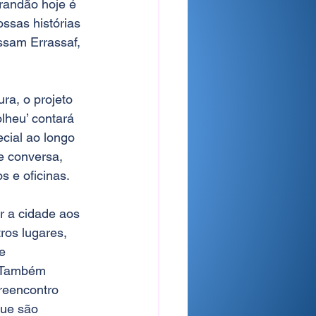
andão hoje é 
sas histórias 
ssam Errassaf, 
ra, o projeto 
heu’ contará 
cial ao longo 
e conversa, 
s e oficinas. 
r a cidade aos 
ros lugares, 
e 
 Também 
reencontro 
ue são 