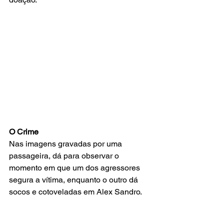
O Crime
Nas
 imagens gravadas por uma 
passageira, dá para observar o 
momento em que um dos agressores 
segura a vítima, enquanto o outro dá 
socos e cotoveladas em Alex Sandro. 
Depois de cair no chão, as agressões 
continuam com chutes e pisadas na 