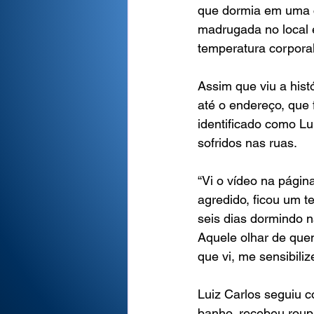
que dormia em uma c
madrugada no local 
temperatura corporal
Assim que viu a hist
até o endereço, que 
identificado como L
sofridos nas ruas.
“Vi o vídeo na página
agredido, ficou um t
seis dias dormindo n
Aquele olhar de que
que vi, me sensibili
Luiz Carlos seguiu c
banho, recebeu roupas