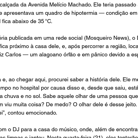
alçada da Avenida Melício Machado. Ele teria passado a
e apresentava um quadro de hipotermia — condição em
 fica abaixo de 35 °C.
ória publicada em uma rede social (Mosqueiro News), o D
fica próximo à casa dele, e, após percorrer a região, lo
uiz Carlos — um alagoano órfão e em pânico devido a e
 e, ao chegar aqui, procurei saber a história dele. Ele me
empo no hospital por causa disso e, desde que saiu, est
a chuva e no sol. Sabe aquele olhar de uma pessoa que 
m viu muita coisa? De medo? O olhar dele é desse jeito
zei”, contou emocionado.
om o DJ para a casa do músico, onde, além de encontrar
 limpas e jantou. Nesta quarta-feira (21), eles tentarão