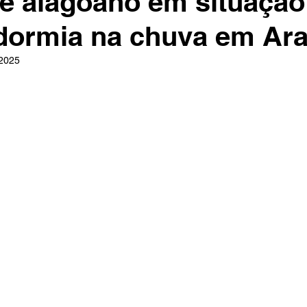
e alagoano em situação
dormia na chuva em Ara
 2025
e 5 estrelas.