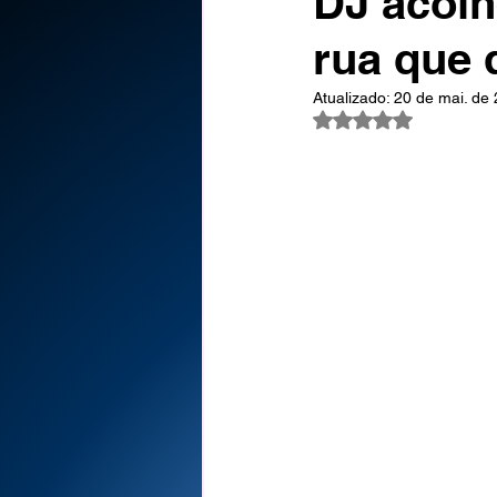
DJ acolh
rua que 
Atualizado:
20 de mai. de
Avaliado com NaN d