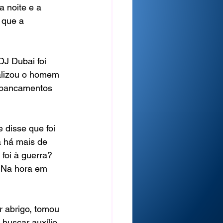
 noite e a 
 que a 
J Dubai foi 
calizou o homem 
spancamentos 
 disse que foi 
á há mais de 
foi à guerra? 
. Na hora em 
 abrigo, tomou 
 buscar auxílio 