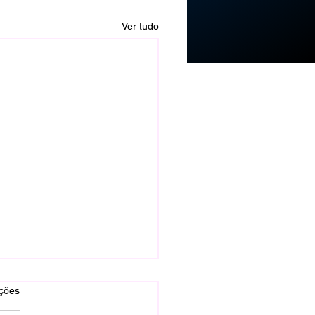
Ver tudo
as.
ações