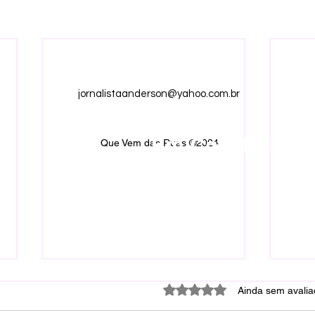
jornalistaanderson@yahoo.com.br
Em Construção.
Que Vem das Ruas ©2024
Avaliado com 0 de 5 estrel
Ainda sem avali