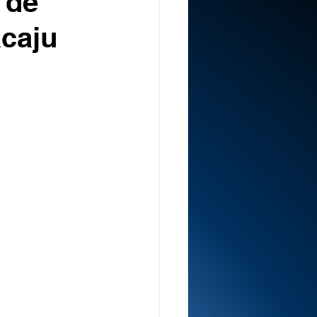
 de
caju