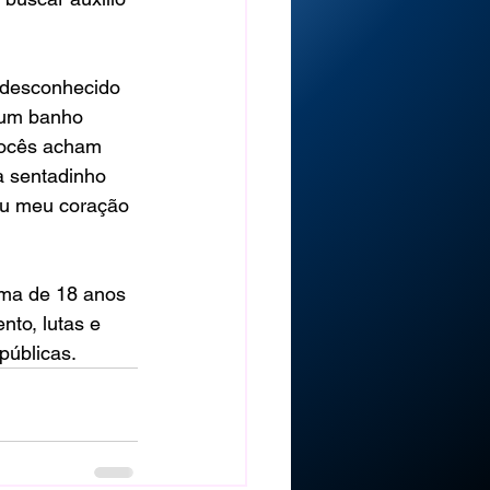
 desconhecido 
 um banho 
Vocês acham 
a sentadinho 
ou meu coração 
ma de 18 anos 
to, lutas e 
públicas.