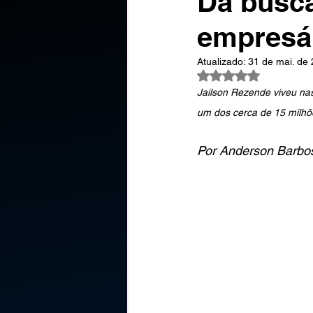
Da busca
empresár
Atualizado:
31 de mai. de
Avaliado com NaN d
Jailson Rezende viveu nas 
um dos cerca de 15 milhõ
Por Anderson Barbo