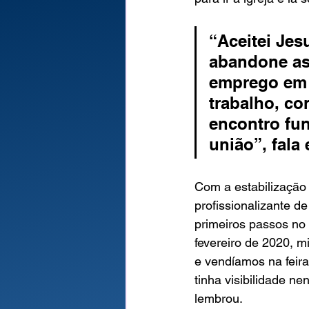
“Aceitei Je
abandone as 
emprego em 
trabalho, co
encontro fun
união”, fala
Com a estabilização 
profissionalizante d
primeiros passos no
fevereiro de 2020, 
e vendíamos na feira
tinha visibilidade n
lembrou.