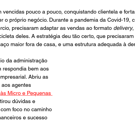
m vencidas pouco a pouco, conquistando clientela e fort
er o próprio negócio. Durante a pandemia da Covid-19, 
cio, precisaram adaptar as vendas ao formato 
delivery
,
cleta deles. A estratégia deu tão certo, que precisaram t
aço maior fora de casa, e uma estrutura adequada à d
o da administração 
n respondia bem aos 
presarial. Abriu as 
a aos agentes 
 às Micro e Pequenas 
 tirou dúvidas e 
 com foco no caminho 
nanceiros e sucesso 