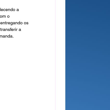
alecendo a 
com o 
 entregando os 
ransferir a 
emanda.