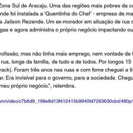
Zona Sul de Aracaju. Uma das regiões mais pobres da ca
onde foi instalada a ‘Quentinha do Chef’ - empresa de ma
ha Jailson Rezende. Um ex-morador em situação de rua 
ogas e agora administra o próprio negócio impactando ou
profissão, mas não tinha mais emprego, nem vontade de t
rua, longe da família, de tudo e de todos. Por longos 15 
rack). Foram três anos nas ruas e com fome cheguei a ti
ar. Era invisível para o governo, para a sociedade. Cheg
meu próprio negócio.”, relembra.
ic.com/video/c7b6d9_198e8d13f412415b9940fd7293630cbd/480p/