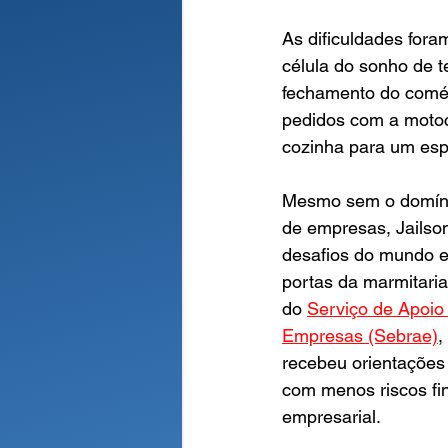
As dificuldades fora
célula do sonho de t
fechamento do comér
pedidos com a motoci
cozinha para um esp
Mesmo sem o domíni
de empresas, Jailso
desafios do mundo em
portas da marmitari
do 
Serviço de Apoio
Empresas (Sebrae)
,
recebeu orientações
com menos riscos fi
empresarial.