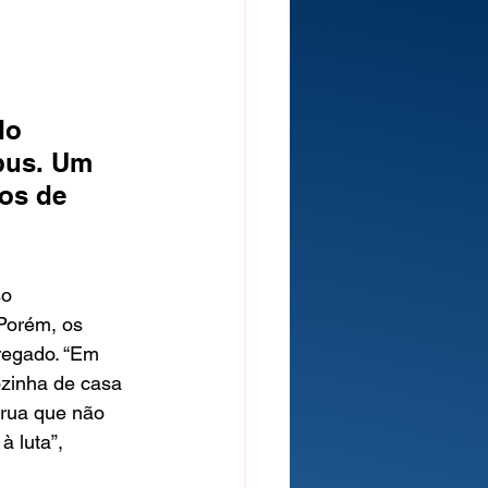
 
do 
bus. Um 
os de 
o 
 Porém, os 
regado. “Em 
zinha de casa 
 rua que não 
 luta”, 