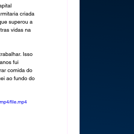
pital 
rmitaria criada 
que superou a 
tras vidas na 
rabalhar. Isso 
anos fui 
rar comida do 
uei ao fundo do 
mp4/file.mp4