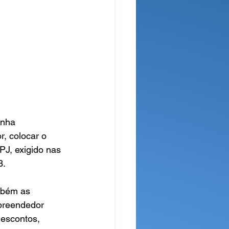
inha 
, colocar o 
PJ, exigido nas 
. 
mbém as 
preendedor 
descontos, 