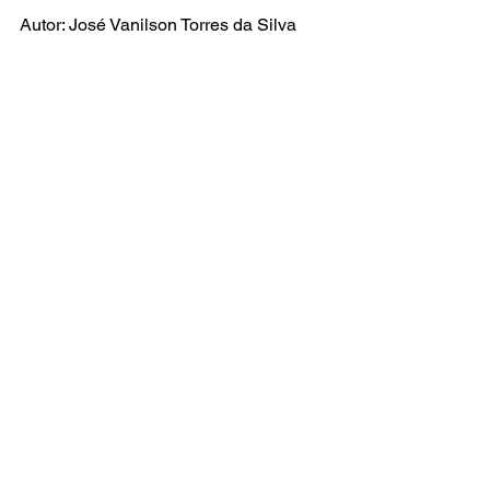
Autor: José Vanilson Torres da Silva 
(Coordenação Nacional do MNPR / 
Coordenação do MNPR no RN  e 
Nordeste)
Ver tudo
Posts recentes