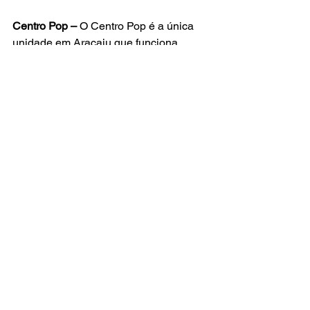
Centro Pop –
 O Centro Pop é a única 
unidade em Aracaju que funciona 
como Centro de Referência 
Especializado para População em 
Situação de Rua. Seu processo de 
implantação deve obedecer às 
recomendações editadas pelo MDS, 
segundo as quais o responsável pelo 
serviço deve assegurar a provisão de 
espaço físico adequado e materiais 
necessários à execução das ações a 
serem desenvolvidas. Ainda segundo 
as orientações do MDS, “o Centro Pop 
deve ser implantado em edificação 
com espaços essenciais para o 
desenvolvimento das suas atividades, 
não devendo, portanto, ser improvisado 
em qualquer espaço”.