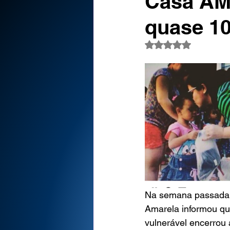
Casa AM
quase 10
Avaliado com NaN d
Na semana passada, o
Amarela informou qu
vulnerável encerrou 