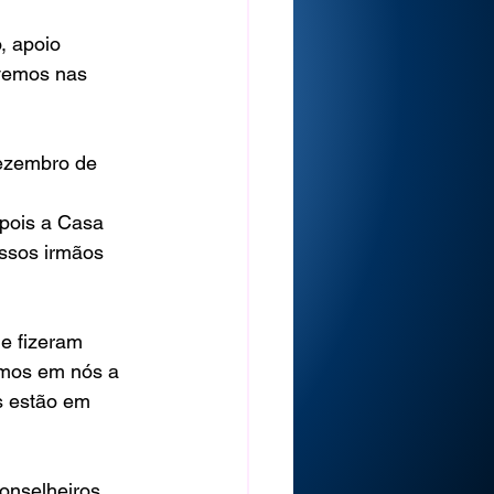
, apoio 
ivemos nas 
dezembro de 
pois a Casa 
ssos irmãos 
e fizeram 
amos em nós a 
s estão em 
nselheiros, 