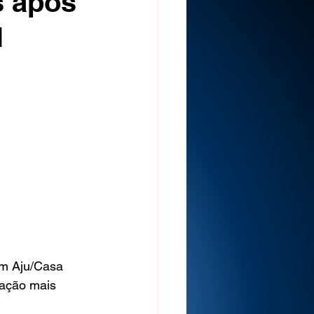
s após
l
em Aju/Casa 
ação mais 