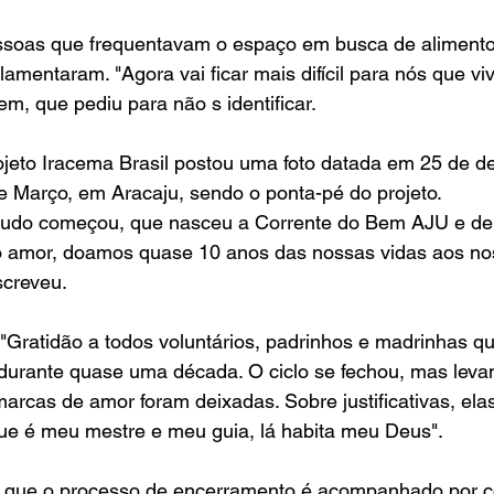
ssoas que frequentavam o espaço em busca de alimento
lamentaram. "Agora vai ficar mais difícil para nós que v
m, que pediu para não s identificar.
rojeto Iracema Brasil postou uma foto datada em 25 de 
e Março, em Aracaju, sendo o ponta-pé do projeto. 
ue tudo começou, que nasceu a Corrente do Bem AJU e de
 amor, doamos quase 10 anos das nossas vidas aos no
screveu.
"Gratidão a todos voluntários, padrinhos e madrinhas qu
a durante quase uma década. O ciclo se fechou, mas lev
arcas de amor foram deixadas. Sobre justificativas, ela
ue é meu mestre e meu guia, lá habita meu Deus".
a que o processo de encerramento é acompanhado por co