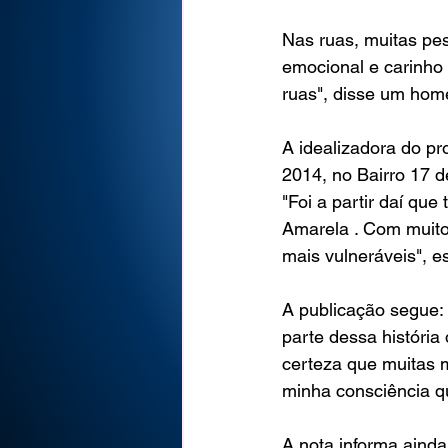
Nas ruas, muitas pe
emocional e carinho 
ruas", disse um home
A idealizadora do p
2014, no Bairro 17 d
"Foi a partir daí q
Amarela . Com muito
mais vulneráveis", e
A publicação segue: 
parte dessa históri
certeza que muitas m
minha consciência q
A nota informa aind